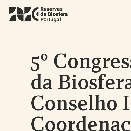
Skip
to
main
content
5º Congres
da Biosfera
Conselho I
Coordenaç