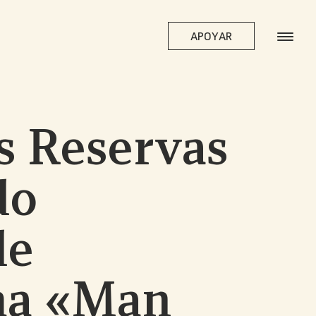
APOYAR
s Reservas
do
de
ma «Man