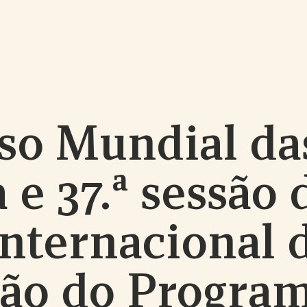
so Mundial da
 e 37.ª sessão 
nternacional 
ão do Progra