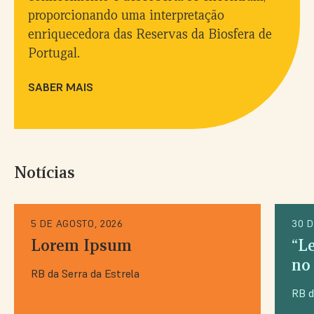
proporcionando uma interpretação
enriquecedora das Reservas da Biosfera de
Portugal.
SABER MAIS
Notícias
5 DE AGOSTO, 2026
30 D
Lorem Ipsum
“L
no
RB da Serra da Estrela
RB d