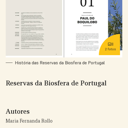
2 fotos
História das Reservas da Biosfera de Portugal
História
Reservas da Biosfera de Portugal
das
Reservas
da
Biosfera
Autores
de
Maria Fernanda Rollo
Portugal