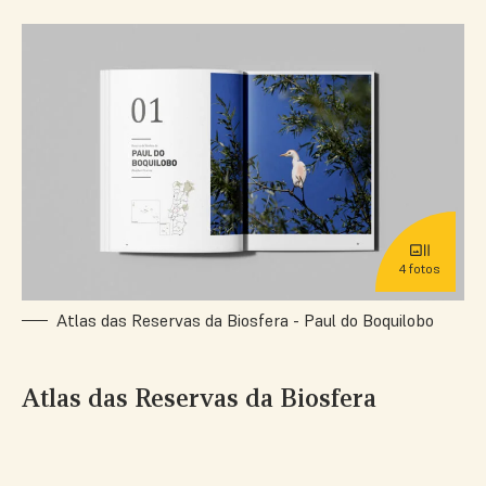
4 fotos
Atlas
Atlas
Atlas
Atlas
Atlas das Reservas da Biosfera - Paul do Boquilobo
das
das
das
das
Reservas
Reservas
Reservas
Reservas
da
da
da
da
Atlas das Reservas da Biosfera
Biosfera
Biosfera
Biosfera
Biosfera
-
-
-
-
Paul
Paul
Territórios
Rede