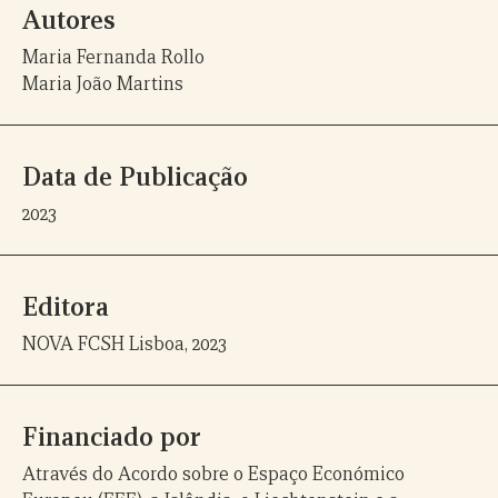
Autores
do
do
Mundial
Boquilobo
Boquilobo
de
Maria Fernanda Rollo
Reservas
Maria João Martins
Data de Publicação
2023
Editora
NOVA FCSH Lisboa, 2023
Financiado por
Através do Acordo sobre o Espaço Económico