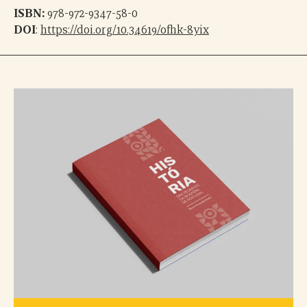
ISBN:
978-972-9347-58-0
DOI
:
https://doi.org/10.34619/ofhk-8yix