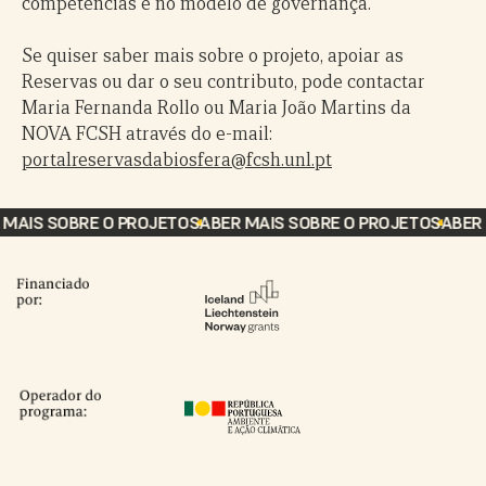
competências e no modelo de governança.
Se quiser saber mais sobre o projeto, apoiar as
Reservas ou dar o seu contributo, pode contactar
Maria Fernanda Rollo ou Maria João Martins da
NOVA FCSH através do e-mail:
portalreservasdabiosfera@fcsh.unl.pt
AIS SOBRE O PROJETO
SABER MAIS SOBRE O PROJETO
SABER M