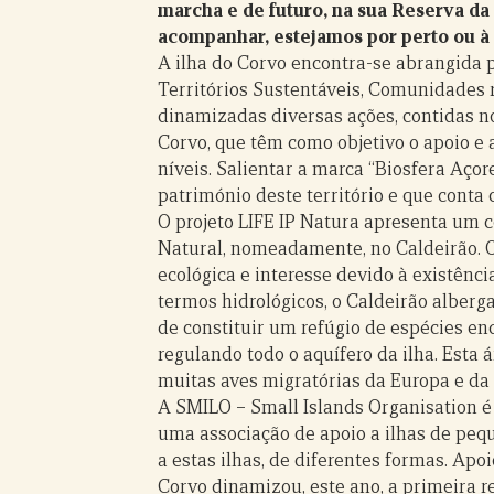
marcha e de futuro, na sua Reserva d
acompanhar, estejamos por perto ou à 
A ilha do Corvo encontra-se abrangida p
Territórios Sustentáveis, Comunidades r
dinamizadas diversas ações, contidas n
Corvo, que têm como objetivo o apoio e 
níveis. Salientar a marca “Biosfera Açor
património deste território e que conta 
O projeto LIFE IP Natura apresenta um 
Natural, nomeadamente, no Caldeirão. 
ecológica e interesse devido à existênci
termos hidrológicos, o Caldeirão alberga
de constituir um refúgio de espécies en
regulando todo o aquífero da ilha. Est
muitas aves migratórias da Europa e da
A SMILO – Small Islands Organisation é 
uma associação de apoio a ilhas de pequ
a estas ilhas, de diferentes formas. Apoio
Corvo dinamizou, este ano, a primeira r