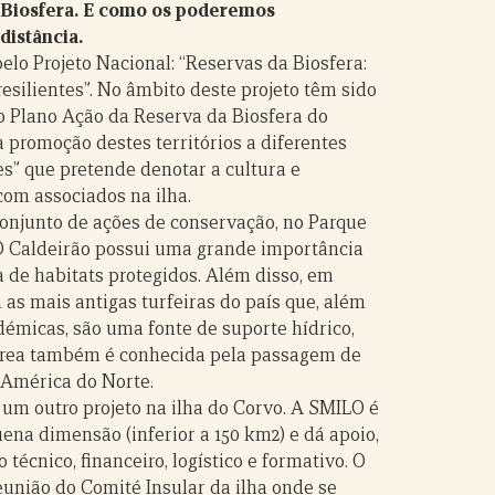
a Biosfera. E como os poderemos
distância.
elo Projeto Nacional: “Reservas da Biosfera:
esilientes”. No âmbito deste projeto têm sido
o Plano Ação da Reserva da Biosfera do
a promoção destes territórios a diferentes
es” que pretende denotar a cultura e
com associados na ilha.
conjunto de ações de conservação, no Parque
O Caldeirão possui uma grande importância
a de habitats protegidos. Além disso, em
 as mais antigas turfeiras do país que, além
démicas, são uma fonte de suporte hídrico,
a área também é conhecida pela passagem de
 América do Norte.
um outro projeto na ilha do Corvo. A SMILO é
ena dimensão (inferior a 150 km2) e dá apoio,
 técnico, financeiro, logístico e formativo. O
eunião do Comité Insular da ilha onde se