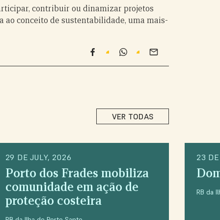
ticipar, contribuir ou dinamizar projetos
a ao conceito de sustentabilidade, uma mais-
VER TODAS
29 DE JULY, 2026
23 DE
Porto dos Frades mobiliza
Dom
comunidade em ação de
RB da I
proteção costeira
RB da Ilha do Porto Santo