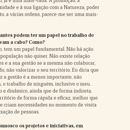
só, já é uma mais-valia. A promoção, a
unidade e à sua ligação com a Natureza, poder
to, a várias ordens, parece-me ser uma mais-
tantes podem ter um papel no trabalho de
levam a cabo? Como?
ão, tem um papel fundamental. Não há ação
população não quiser. Não existe relação
es e a sua gestão se a mesma não colaborar,
o, não valorizar o seu território. Eu diria que
faz a gestão é a menos importante, não
 o trabalho de ninguém, inclusive o meu.
 e dinâmico, ainda que de forma indireta.
itório de forma rápida e eficaz, melhor que
que criam necessidades no momento de visita
fixação de pessoas.
onnosco os projetos e iniciativas, em