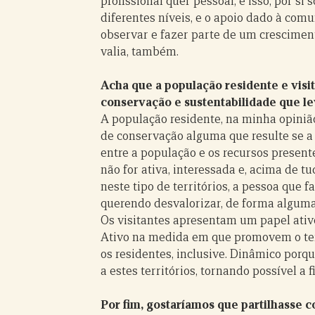
profissional quer pessoal, e isso, por si 
diferentes níveis, e o apoio dado à com
observar e fazer parte de um crescimen
valia, também.
Acha que a população residente e visi
conservação e sustentabilidade que 
A população residente, na minha opini
de conservação alguma que resulte se a 
entre a população e os recursos present
não for ativa, interessada e, acima de tud
neste tipo de territórios, a pessoa que 
querendo desvalorizar, de forma alguma,
Os visitantes apresentam um papel ativo
Ativo na medida em que promovem o terr
os residentes, inclusive. Dinâmico por
a estes territórios, tornando possível a 
Por fim, gostaríamos que partilhasse c