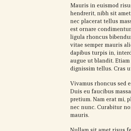
Mauris in euismod risu
hendrerit, nibh sit amet
nec placerat tellus mass
est ornare condimentum.
ligula rhoncus bibendum
vitae semper mauris al
dapibus turpis in, int
augue ut blandit. Etiam 
dignissim tellus. Cras 
Vivamus rhoncus sed es
Duis eu faucibus massa
pretium. Nam erat mi, p
nec nunc. Curabitur non
mauris.
Nullam sit amet risus fe