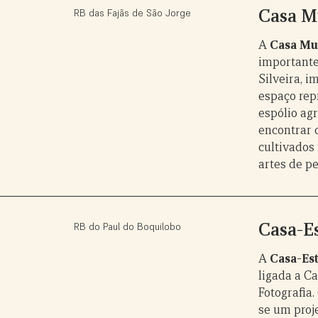
Casa M
RB das Fajãs de São Jorge
A
Casa Mu
importante
Silveira, i
espaço rep
espólio ag
encontrar 
cultivados
artes de pe
Casa-E
RB do Paul do Boquilobo
A
Casa-Es
ligada a C
Fotografia.
se um proje