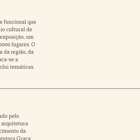
 e funcional que
io cultural de
 exposição, um
1000 lugares. O
 da região, da
aca-se a
clui temáticas
tado pelo
 arquitetura
cimento da
pintora Graça