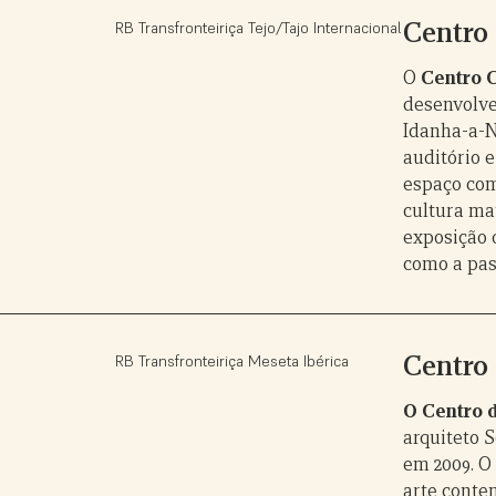
Centro 
RB Transfronteiriça Tejo/Tajo Internacional
O
Centro C
desenvolve
Idanha-a-N
auditório 
espaço com
cultura mat
exposição 
como a past
Centro
RB Transfronteiriça Meseta Ibérica
O Centro 
arquiteto 
em 2009. O
arte conte