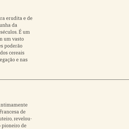
ra erudita e de
Cunha da
e séculos. É um
om um vasto
es poderão
 dos cereais
vegação e nas
á intimamente
 Francesa de
uteiro, revelou-
o pioneiro de