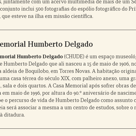
s, juntamente com um acervo multimédia de mais de um S
 conjunto inclui 500 fotografias do espólio fotográfico do Pr
 que esteve na ilha em missão científica.
emorial Humberto Delgado
morial Humberto Delgado
(CHUDE) é um espaço museológ
 Humberto Delgado que ali nasceu a 15 de maio de 1906, no
 aldeia de Boquilobo, em Torres Novas. A habitação origin
uma casa térrea do século XIX, com palheiro anexo, uma g
, sala e dois quartos. A Casa Memorial após sofrer obras d
 em maio de 1996, por altura do 90.º aniversário de nascim
be o percurso de vida de Humberto Delgado como assunto c
deia será associar a mesma a um centro de estudos, sobre o
à ditadura.