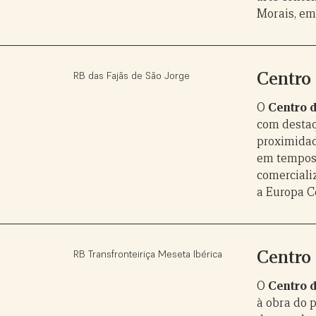
Morais, em 
Centro 
RB das Fajãs de São Jorge
O
Centro d
com destaqu
proximidad
em tempos 
comerciali
a Europa C
Centro 
RB Transfronteiriça Meseta Ibérica
O
Centro 
à obra do 