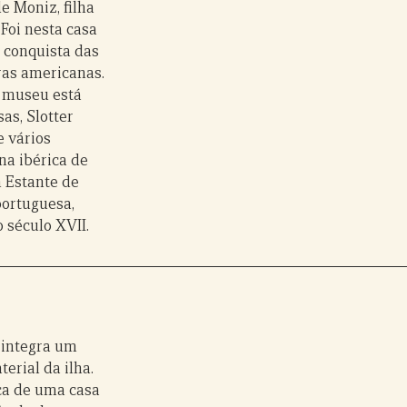
e Moniz, filha
Foi nesta casa
e conquista das
ras americanas.
 museu está
as, Slotter
e vários
na ibérica de
m Estante de
portuguesa,
 século XVII.
 integra um
erial da ilha.
ca de uma casa