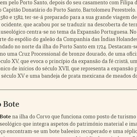
em pelo Porto Santo, depois do seu casamento com Filipa d
o Capitão Donatário do Porto Santo, Bartolomeu Perestrelo. 
1580 e 1582, ter-se-á preparado para a sua grande viagem d
o ocidente, que acabou por se traduzir na descoberta de ter
useológico centra-se no tema da Expansão Portuguesa. No
rte do espólio do galeão da Companhia das Índias Holandes
ndado no norte da ilha do Porto Santo em 1724. Destacam-s
omo uma Cruz Processional de bronze dourado, de uma ofici
éculo XV, que evoca o princípio da expansão da fé cristã, u
ónico de inícios do século XVII, que representa a expansão 
o século XV e uma bandeja de prata mexicana de meados do
o Bote
 Bote
na ilha do Corvo que funciona como posto de turismo
eológico que integra aspetos do património material e imat
ço encontram-se um bote baleeiro recuperado e uma répli