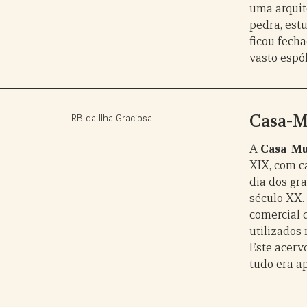
uma arquit
pedra, estu
ficou fech
vasto espól
Casa-M
RB da Ilha Graciosa
A
Casa-Mu
XIX, com ca
dia dos gr
século XX.
comercial 
utilizados
Este acervo
tudo era a