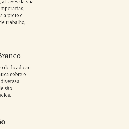
 através da sua
emporárias,
 a preto e
de trabalho,
 Branco
o dedicado ao
tica sobre o
 diversas
de são
solos.
ão