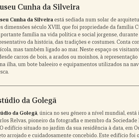
useu Cunha da Silveira
seu Cunha da Silveira
está sediada num solar de arquitetu
s dimensões século XVIII, que foi propriedade da família 
mportante família na vida política e social jorgense, durant
resentativo da história, das tradições e costumes. Conta c
rícola, mas também ligado ao mar. Neste espaço os visitant
desde carros de bois, a arados ou moinhos, à representação
 na ilha, um bote baleeiro e equipamentos utilizados na na
sca.
stúdio da Golegã
túdio da Golegã
, única no seu género a nível mundial, est
arlos Relvas, pioneiro da fotografia e membro da Sociedade
 O edifício situado no jardim da sua residência à data, em O
to arrojado e cuidadosamente concebido. Este edifício foi 