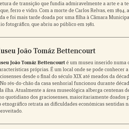
etura de transição que fundia admiravelmente a arte e a t
que, ferro e vidro. Com a morte de Carlos Relvas, em 1894, 
ada e foi mais tarde doada por uma filha à Câmara Municipa
io fotográfico, que abriu ao público em 1981.
useu João Tomáz Bettencourt
seu João Tomáz Bettencourt
é um museu inserido numa c
racterísticas próprias. É um local onde se pode conhecer a
aciosenses desde o final do século XIX até meados da décad
 No rés-do-chão da casa senhorial funcionou durante décad
da ilha. Atualmente a área museológica alberga centenas d
 no quotidiano dos graciosenses, maioritariamente doados 
 etnográfico retrata as dificuldades económicas sentidas n
proveitado.