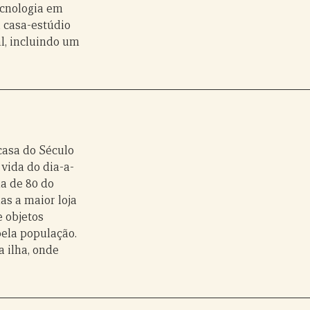
ecnologia em
a casa-estúdio
l, incluindo um
asa do Século
 vida do dia-a-
a de 80 do
as a maior loja
e objetos
pela população.
a ilha, onde