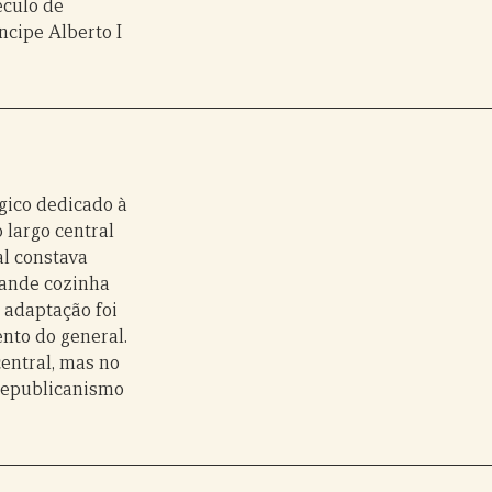
éculo de
íncipe Alberto I
ico dedicado à
 largo central
al constava
rande cozinha
e adaptação foi
ento do general.
entral, mas no
 republicanismo