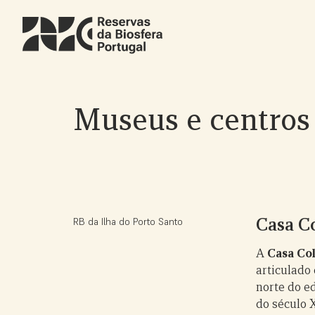
Skip
to
main
content
Museus e centros 
Casa C
RB da Ilha do Porto Santo
A
Casa C
articulado 
norte do ed
do século 