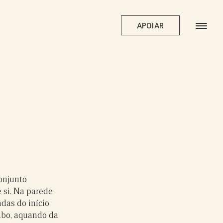
APOIAR
onjunto
e si. Na parede
adas do início
mbo, aquando da