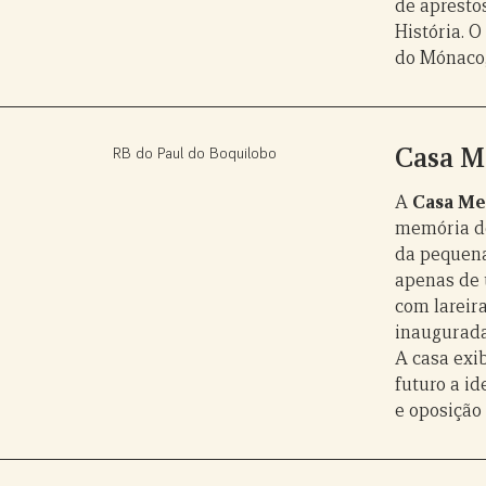
de apresto
História. O
do Mónaco,
Casa M
RB do Paul do Boquilobo
A
Casa Me
memória de
da pequena
apenas de 
com lareira
inaugurada
A casa exi
futuro a i
e oposição 