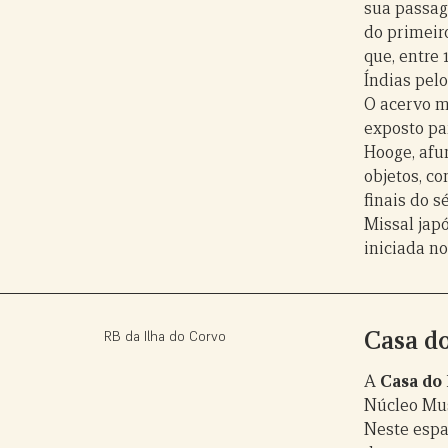
sua passag
do primeir
que, entre 
Índias pel
O acervo m
exposto pa
Hooge, afu
objetos, c
finais do s
Missal jap
iniciada n
Casa d
RB da Ilha do Corvo
A
Casa do
Núcleo Mus
Neste espa