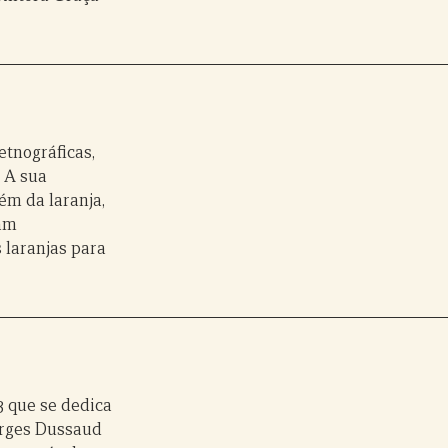
etnográficas,
. A sua
ém da laranja,
ram
 laranjas para
 que se dedica
orges Dussaud